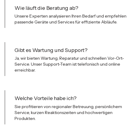
Wie l
ä
uft die Beratung ab?
Unsere Experten analysieren Ihren Bedarf und empfehlen
passende Ger
ä
te und Services f
ü
r effiziente Abl
ä
ufe.
Gibt es Wartung und Support?
Ja, wir bieten Wartung, Reparatur und schnellen Vor-Ort-
Service. Unser Support-Team ist telefonisch und online
erreichbar.
Welche Vorteile habe ich?
Sie profitieren von regionaler Betreuung, pers
ö
nlichem
Service, kurzen Reaktionszeiten und hochwertigen
Produkten.