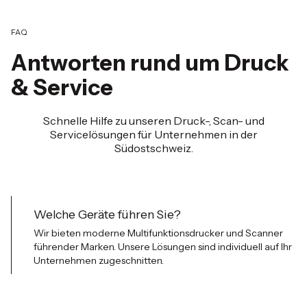
FAQ
Antworten rund um Druck
&
Service
Schnelle Hilfe zu unseren Druck-, Scan- und
Servicel
ö
sungen f
ü
r Unternehmen in der
S
ü
dostschweiz.
Welche Ger
ä
te f
ü
hren Sie?
Wir bieten moderne Multifunktionsdrucker und Scanner
f
ü
hrender Marken. Unsere L
ö
sungen sind individuell auf Ihr
Unternehmen zugeschnitten.